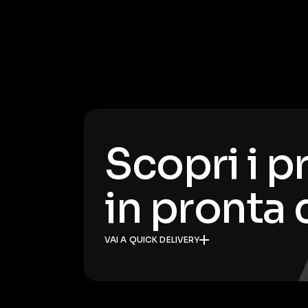
Scopri i p
in pronta
VAI A QUICK DELIVERY