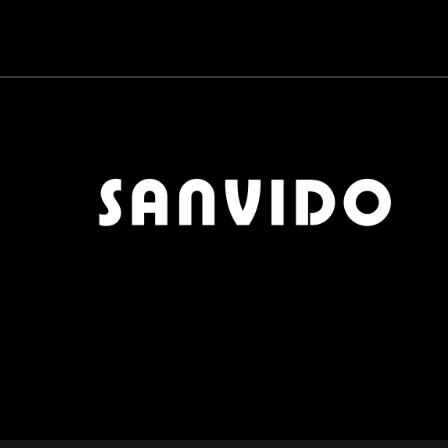
CARTA DA PARATI
0
QUICK DELIVERY
0
MOBILI BAGNO
0
CERAMICHE
0
PARQUET
0
ZONA PRANZO
0
OUTLET
0