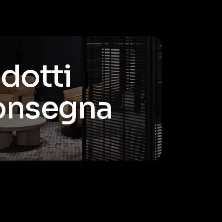
odotti
consegna