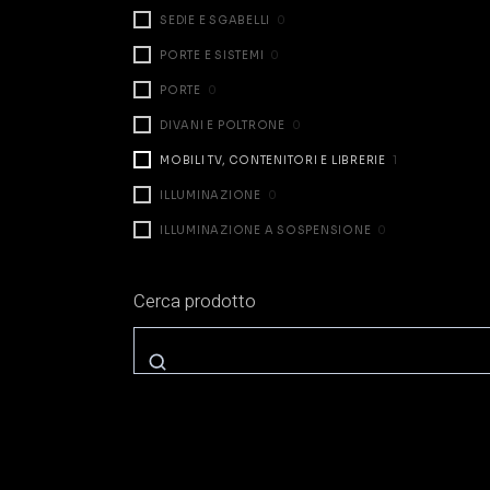
SEDIE E SGABELLI
0
PORTE E SISTEMI
0
PORTE
0
DIVANI E POLTRONE
0
MOBILI TV, CONTENITORI E LIBRERIE
1
ILLUMINAZIONE
0
ILLUMINAZIONE A SOSPENSIONE
0
ILLUMINAZIONE DA TAVOLO
0
Cerca prodotto
ILLUMINAZIONE A PARETE
0
ILLUMINAZIONE A TERRA
0
ZONA NOTTE
0
LETTI
0
COMODINI E CASSETTIERE
0
ARMADI E CABINE
0