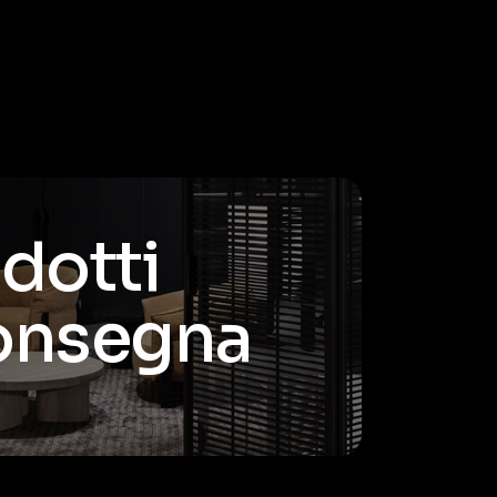
odotti
consegna