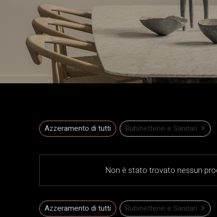
×
Azzeramento di tutti
Rubinetterie e Sanitari
Non è stato trovato nessun prod
×
Azzeramento di tutti
Rubinetterie e Sanitari