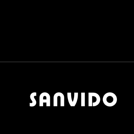
PANNELLI SCORREVOLI
0
BAGNO
0
RUBINETTERIE E SANITARI
0
LAVABI E VASCHE
0
COMPLEMENTI
0
TAVOLINI
0
TAPPETI
0
POUF
0
OGGETTISTICA
0
APPENDIABITI
0
SCARPIERE
0
SPECCHI
0
OUTDOOR
0
MATERIALI
0