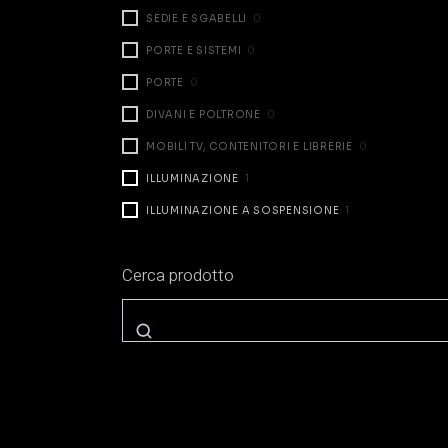
SEDIE E SGABELLI
0
PORTE E SISTEMI
0
PORTE
0
DIVANI E POLTRONE
0
MOBILI TV, CONTENITORI E LIBRERIE
0
ILLUMINAZIONE
1
ILLUMINAZIONE A SOSPENSIONE
1
ILLUMINAZIONE DA TAVOLO
0
Cerca prodotto
ILLUMINAZIONE A PARETE
1
ILLUMINAZIONE A TERRA
0
ZONA NOTTE
0
LETTI
0
COMODINI E CASSETTIERE
0
ARMADI E CABINE
0