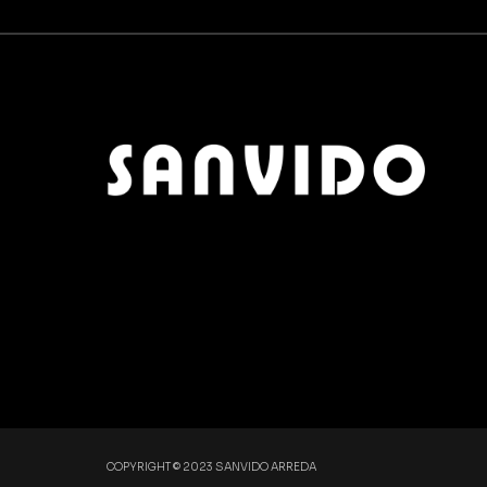
CARTA DA PARATI
0
QUICK DELIVERY
0
MOBILI BAGNO
0
CERAMICHE
0
PARQUET
0
ZONA PRANZO
1
OUTLET
0
COPYRIGHT © 2023 SANVIDO ARREDA