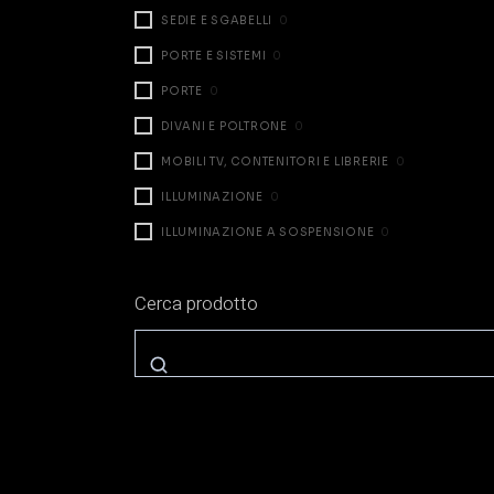
SEDIE E SGABELLI
0
PORTE E SISTEMI
0
PORTE
0
DIVANI E POLTRONE
0
MOBILI TV, CONTENITORI E LIBRERIE
0
ILLUMINAZIONE
0
ILLUMINAZIONE A SOSPENSIONE
0
ILLUMINAZIONE DA TAVOLO
0
Cerca prodotto
ILLUMINAZIONE A PARETE
0
ILLUMINAZIONE A TERRA
0
ZONA NOTTE
0
LETTI
0
COMODINI E CASSETTIERE
0
ARMADI E CABINE
0