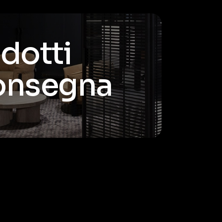
odotti
consegna