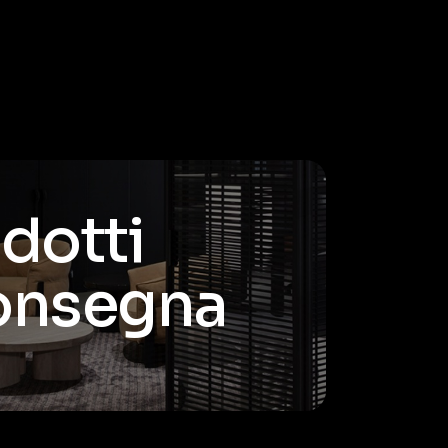
odotti
consegna