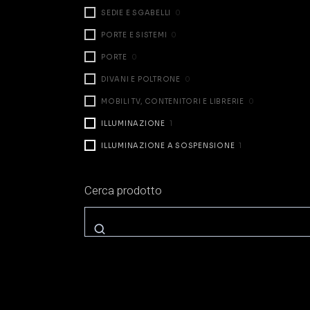
SEDIE E SGABELLI
0
PORTE E SISTEMI
0
PORTE
0
DIVANI E POLTRONE
0
MOBILI TV, CONTENITORI E LIBRERIE
0
ILLUMINAZIONE
1
ILLUMINAZIONE A SOSPENSIONE
1
ILLUMINAZIONE DA TAVOLO
0
Cerca prodotto
ILLUMINAZIONE A PARETE
0
ILLUMINAZIONE A TERRA
0
ZONA NOTTE
0
LETTI
0
COMODINI E CASSETTIERE
0
ARMADI E CABINE
0