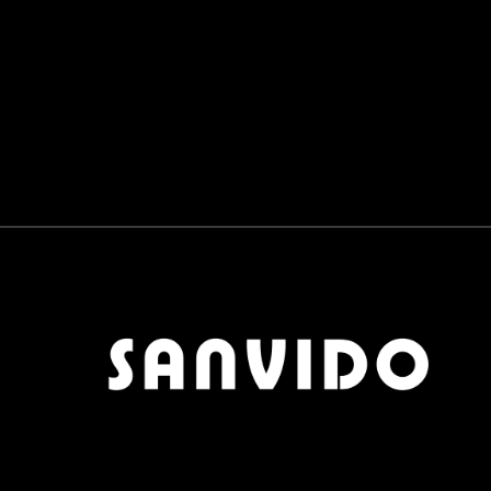
PANNELLI SCORREVOLI
0
BAGNO
0
RUBINETTERIE E SANITARI
0
LAVABI E VASCHE
0
COMPLEMENTI
0
TAVOLINI
0
TAPPETI
0
POUF
0
OGGETTISTICA
0
APPENDIABITI
0
SCARPIERE
0
SPECCHI
0
OUTDOOR
0
MATERIALI
0