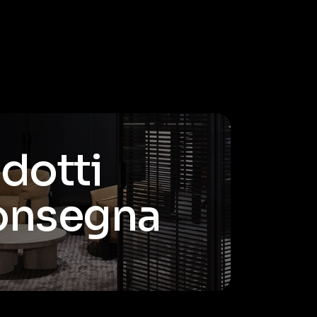
odotti
consegna