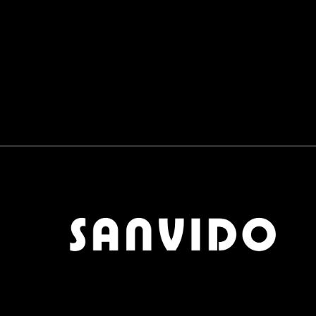
PANNELLI SCORREVOLI
0
BAGNO
0
RUBINETTERIE E SANITARI
0
LAVABI E VASCHE
0
COMPLEMENTI
0
TAVOLINI
0
TAPPETI
0
POUF
0
OGGETTISTICA
0
APPENDIABITI
0
SCARPIERE
0
SPECCHI
0
OUTDOOR
0
MATERIALI
0