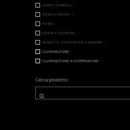
SEDIE E SGABELLI
0
PORTE E SISTEMI
0
PORTE
0
DIVANI E POLTRONE
0
MOBILI TV, CONTENITORI E LIBRERIE
0
ILLUMINAZIONE
1
ILLUMINAZIONE A SOSPENSIONE
1
ILLUMINAZIONE DA TAVOLO
0
Cerca prodotto
ILLUMINAZIONE A PARETE
0
ILLUMINAZIONE A TERRA
0
ZONA NOTTE
0
LETTI
0
COMODINI E CASSETTIERE
0
ARMADI E CABINE
0