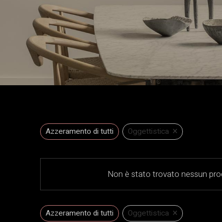
×
Azzeramento di tutti
Oggettistica
Non è stato trovato nessun prod
×
Azzeramento di tutti
Oggettistica