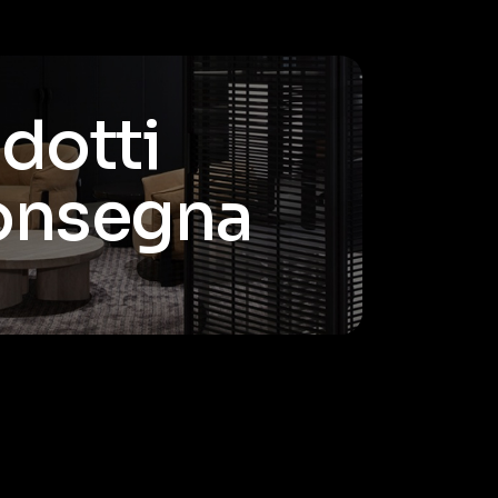
odotti
consegna