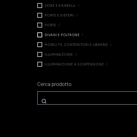
SEDIE E SGABELLI
0
PORTE E SISTEMI
0
PORTE
0
DIVANI E POLTRONE
1
MOBILI TV, CONTENITORI E LIBRERIE
0
ILLUMINAZIONE
0
ILLUMINAZIONE A SOSPENSIONE
0
ILLUMINAZIONE DA TAVOLO
0
Cerca prodotto
ILLUMINAZIONE A PARETE
0
ILLUMINAZIONE A TERRA
0
ZONA NOTTE
0
LETTI
0
COMODINI E CASSETTIERE
0
ARMADI E CABINE
0