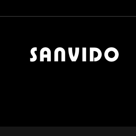
CARTA DA PARATI
0
QUICK DELIVERY
0
MOBILI BAGNO
0
CERAMICHE
0
PARQUET
0
ZONA PRANZO
0
OUTLET
0