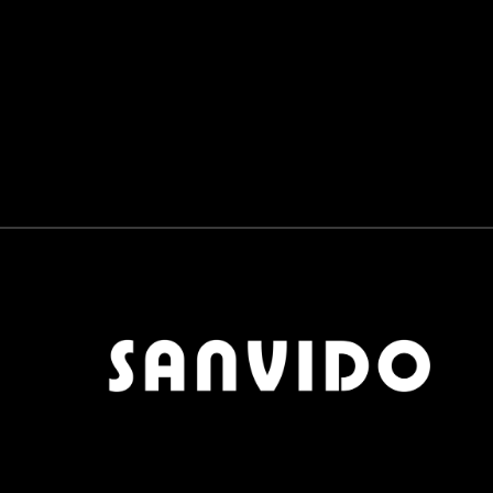
PANNELLI SCORREVOLI
0
BAGNO
1
RUBINETTERIE E SANITARI
1
LAVABI E VASCHE
0
COMPLEMENTI
0
TAVOLINI
0
TAPPETI
0
POUF
0
OGGETTISTICA
0
APPENDIABITI
0
SCARPIERE
0
SPECCHI
0
OUTDOOR
0
MATERIALI
0