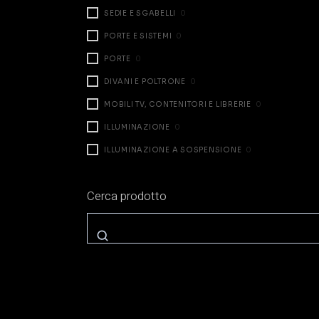
SEDIE E SGABELLI
0
PORTE E SISTEMI
0
PORTE
0
DIVANI E POLTRONE
0
MOBILI TV, CONTENITORI E LIBRERIE
0
ILLUMINAZIONE
0
ILLUMINAZIONE A SOSPENSIONE
0
ILLUMINAZIONE DA TAVOLO
0
Cerca prodotto
ILLUMINAZIONE A PARETE
0
ILLUMINAZIONE A TERRA
0
ZONA NOTTE
0
LETTI
0
COMODINI E CASSETTIERE
0
ARMADI E CABINE
0