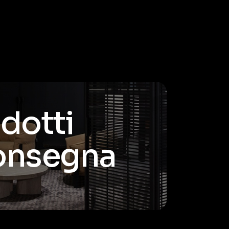
odotti
consegna