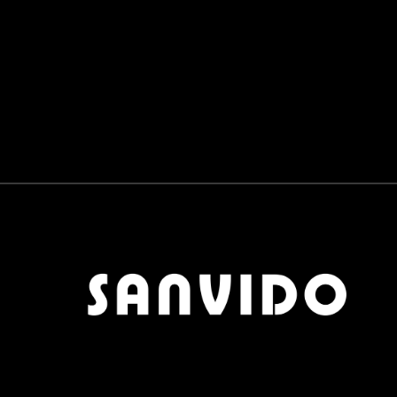
PANNELLI SCORREVOLI
0
BAGNO
0
RUBINETTERIE E SANITARI
0
LAVABI E VASCHE
0
COMPLEMENTI
0
TAVOLINI
0
TAPPETI
0
POUF
0
OGGETTISTICA
0
APPENDIABITI
0
SCARPIERE
0
SPECCHI
0
OUTDOOR
0
MATERIALI
0