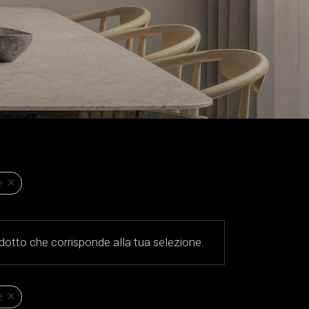
×
e
otto che corrisponde alla tua selezione.
×
e