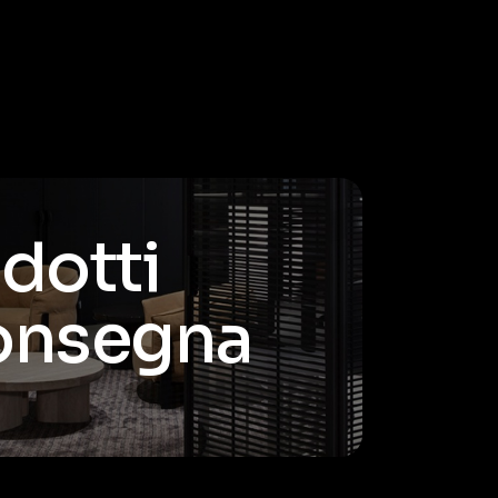
odotti
consegna