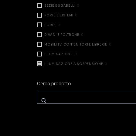
SEDIE E SGABELLI
0
PORTE E SISTEMI
0
PORTE
0
DIVANI E POLTRONE
0
MOBILI TV, CONTENITORI E LIBRERIE
0
ILLUMINAZIONE
0
ILLUMINAZIONE A SOSPENSIONE
0
ILLUMINAZIONE DA TAVOLO
0
Cerca prodotto
ILLUMINAZIONE A PARETE
0
ILLUMINAZIONE A TERRA
0
ZONA NOTTE
0
LETTI
0
COMODINI E CASSETTIERE
0
ARMADI E CABINE
0