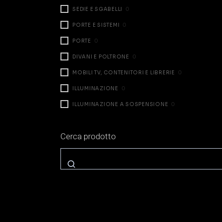
SEDIE E SGABELLI
0
PORTE E SISTEMI
0
PORTE
0
DIVANI E POLTRONE
0
MOBILI TV, CONTENITORI E LIBRERIE
0
ILLUMINAZIONE
0
ILLUMINAZIONE A SOSPENSIONE
0
ILLUMINAZIONE DA TAVOLO
0
Cerca prodotto
ILLUMINAZIONE A PARETE
0
ILLUMINAZIONE A TERRA
0
ZONA NOTTE
7
LETTI
0
COMODINI E CASSETTIERE
7
ARMADI E CABINE
0