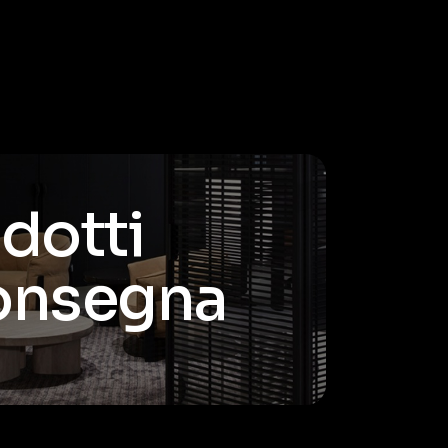
odotti
consegna