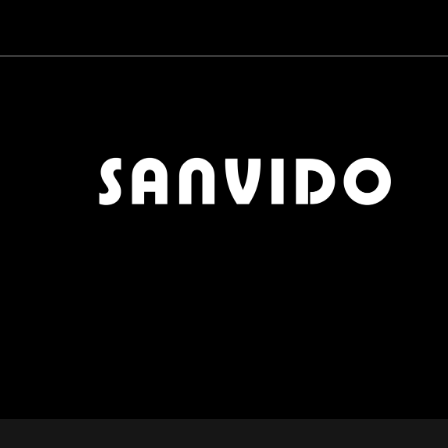
CARTA DA PARATI
0
QUICK DELIVERY
0
MOBILI BAGNO
0
CERAMICHE
0
PARQUET
0
ZONA PRANZO
0
OUTLET
0