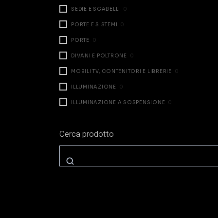
SEDIE E SGABELLI
0
PORTE E SISTEMI
0
PORTE
0
DIVANI E POLTRONE
0
MOBILI TV, CONTENITORI E LIBRERIE
0
ILLUMINAZIONE
0
ILLUMINAZIONE A SOSPENSIONE
0
ILLUMINAZIONE DA TAVOLO
0
Cerca prodotto
ILLUMINAZIONE A PARETE
0
ILLUMINAZIONE A TERRA
0
ZONA NOTTE
0
LETTI
0
COMODINI E CASSETTIERE
0
ARMADI E CABINE
0