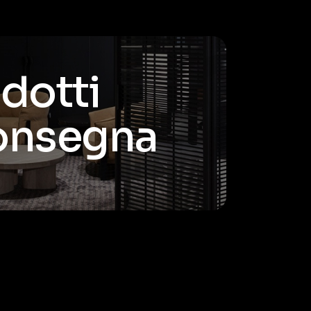
odotti
consegna