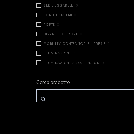
SEDIE E SGABELLI
0
PORTE E SISTEMI
0
PORTE
0
DIVANI E POLTRONE
0
MOBILI TV, CONTENITORI E LIBRERIE
0
ILLUMINAZIONE
0
ILLUMINAZIONE A SOSPENSIONE
0
ILLUMINAZIONE DA TAVOLO
0
Cerca prodotto
ILLUMINAZIONE A PARETE
0
ILLUMINAZIONE A TERRA
0
ZONA NOTTE
0
LETTI
0
COMODINI E CASSETTIERE
0
ARMADI E CABINE
0