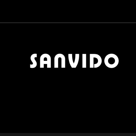
CARTA DA PARATI
0
QUICK DELIVERY
0
MOBILI BAGNO
0
CERAMICHE
0
PARQUET
0
ZONA PRANZO
0
OUTLET
0