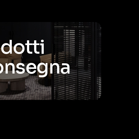
odotti
consegna