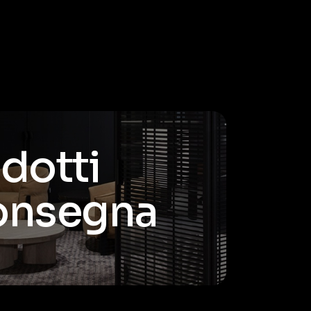
odotti
consegna