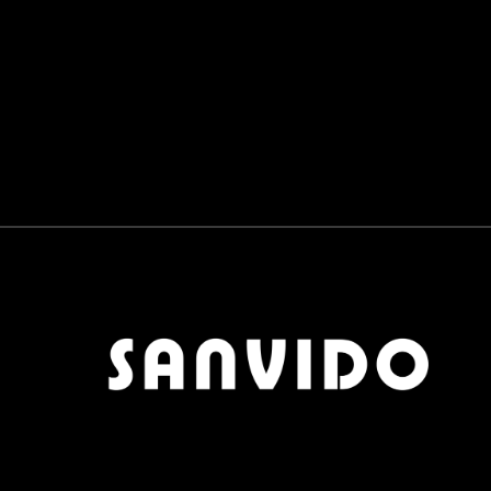
PANNELLI SCORREVOLI
0
BAGNO
0
RUBINETTERIE E SANITARI
0
LAVABI E VASCHE
0
COMPLEMENTI
0
TAVOLINI
0
TAPPETI
0
POUF
0
OGGETTISTICA
0
APPENDIABITI
0
SCARPIERE
0
SPECCHI
0
OUTDOOR
0
MATERIALI
1