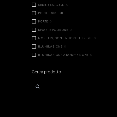
SEDIE E SGABELLI
0
PORTE E SISTEMI
0
PORTE
0
DIVANI E POLTRONE
0
MOBILI TV, CONTENITORI E LIBRERIE
0
ILLUMINAZIONE
0
ILLUMINAZIONE A SOSPENSIONE
0
ILLUMINAZIONE DA TAVOLO
0
Cerca prodotto
ILLUMINAZIONE A PARETE
0
ILLUMINAZIONE A TERRA
0
ZONA NOTTE
0
LETTI
0
COMODINI E CASSETTIERE
0
ARMADI E CABINE
0