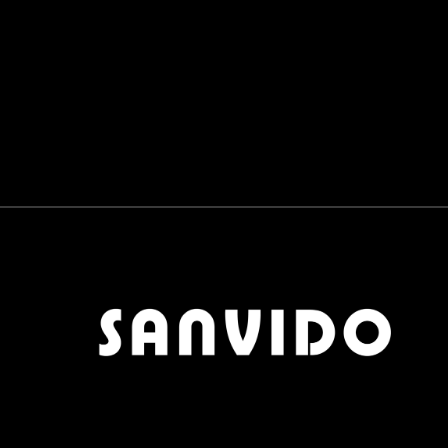
PANNELLI SCORREVOLI
0
BAGNO
0
RUBINETTERIE E SANITARI
0
LAVABI E VASCHE
0
COMPLEMENTI
0
TAVOLINI
0
TAPPETI
0
POUF
0
OGGETTISTICA
0
APPENDIABITI
0
SCARPIERE
0
SPECCHI
0
OUTDOOR
0
MATERIALI
0