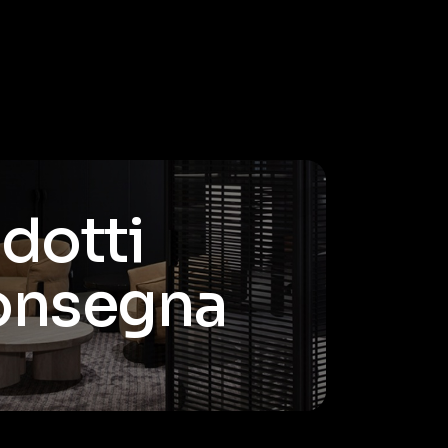
odotti
consegna