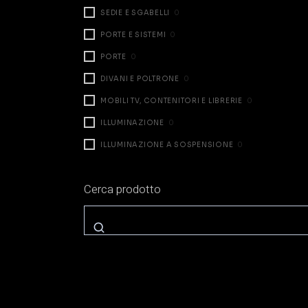
SEDIE E SGABELLI
0
PORTE E SISTEMI
0
PORTE
0
DIVANI E POLTRONE
0
MOBILI TV, CONTENITORI E LIBRERIE
0
ILLUMINAZIONE
0
ILLUMINAZIONE A SOSPENSIONE
0
ILLUMINAZIONE DA TAVOLO
0
Cerca prodotto
ILLUMINAZIONE A PARETE
0
ILLUMINAZIONE A TERRA
0
ZONA NOTTE
0
LETTI
0
COMODINI E CASSETTIERE
0
ARMADI E CABINE
0