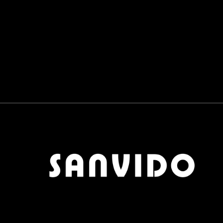
PANNELLI SCORREVOLI
0
BAGNO
0
RUBINETTERIE E SANITARI
0
LAVABI E VASCHE
0
COMPLEMENTI
0
TAVOLINI
0
TAPPETI
0
POUF
0
OGGETTISTICA
0
APPENDIABITI
0
SCARPIERE
0
SPECCHI
0
OUTDOOR
0
MATERIALI
0