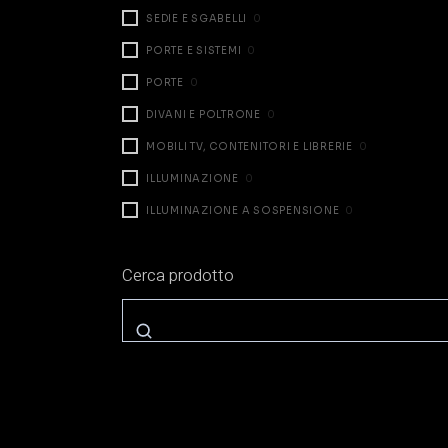
SEDIE E SGABELLI
0
PORTE E SISTEMI
0
PORTE
0
DIVANI E POLTRONE
0
MOBILI TV, CONTENITORI E LIBRERIE
0
ILLUMINAZIONE
0
ILLUMINAZIONE A SOSPENSIONE
0
ILLUMINAZIONE DA TAVOLO
0
Cerca prodotto
ILLUMINAZIONE A PARETE
0
ILLUMINAZIONE A TERRA
0
ZONA NOTTE
0
LETTI
0
COMODINI E CASSETTIERE
0
ARMADI E CABINE
0