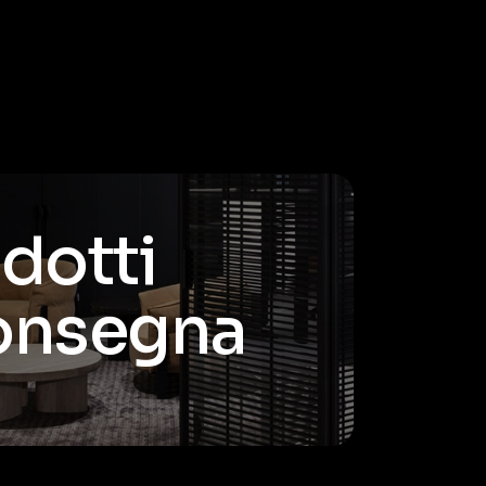
odotti
consegna