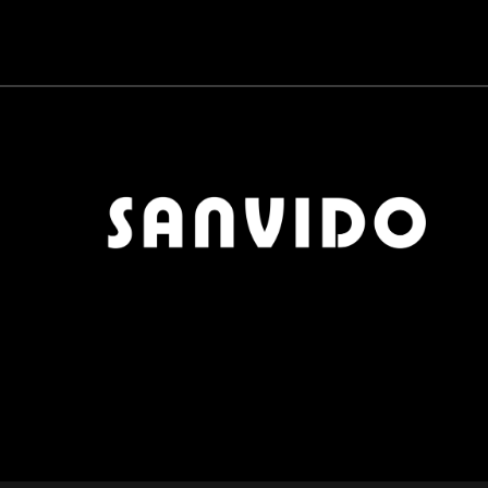
CARTA DA PARATI
0
QUICK DELIVERY
0
MOBILI BAGNO
0
CERAMICHE
0
PARQUET
0
ZONA PRANZO
0
OUTLET
0