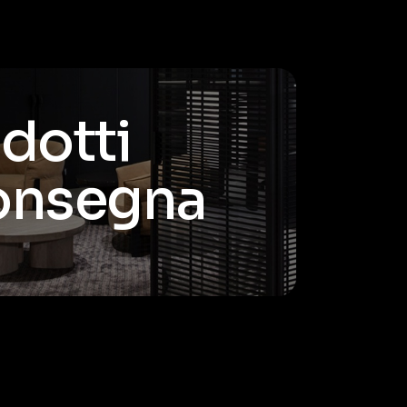
odotti
consegna