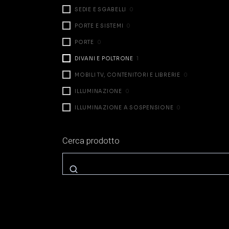
SEDIE E SGABELLI
0
PORTE E SISTEMI
0
PORTE
0
DIVANI E POLTRONE
1
MOBILI TV, CONTENITORI E LIBRERIE
0
ILLUMINAZIONE
0
ILLUMINAZIONE A SOSPENSIONE
0
ILLUMINAZIONE DA TAVOLO
0
Cerca prodotto
ILLUMINAZIONE A PARETE
0
ILLUMINAZIONE A TERRA
0
ZONA NOTTE
2
LETTI
2
COMODINI E CASSETTIERE
0
ARMADI E CABINE
0