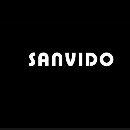
CARTA DA PARATI
0
QUICK DELIVERY
0
MOBILI BAGNO
0
CERAMICHE
0
PARQUET
0
ZONA PRANZO
0
OUTLET
0