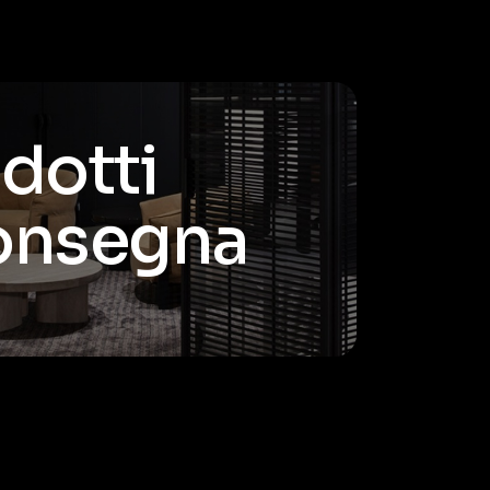
odotti
consegna