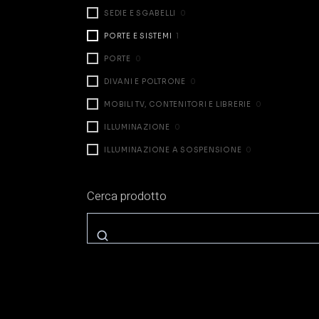
SEDIE E SGABELLI
0
PORTE E SISTEMI
1
PORTE
0
DIVANI E POLTRONE
0
MOBILI TV, CONTENITORI E LIBRERIE
0
ILLUMINAZIONE
0
ILLUMINAZIONE A SOSPENSIONE
0
ILLUMINAZIONE DA TAVOLO
0
Cerca prodotto
ILLUMINAZIONE A PARETE
0
ILLUMINAZIONE A TERRA
0
ZONA NOTTE
0
LETTI
0
COMODINI E CASSETTIERE
0
ARMADI E CABINE
0