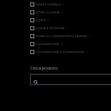
SEDIE E SGABELLI
0
PORTE E SISTEMI
0
PORTE
0
DIVANI E POLTRONE
0
MOBILI TV, CONTENITORI E LIBRERIE
0
ILLUMINAZIONE
0
ILLUMINAZIONE A SOSPENSIONE
0
ILLUMINAZIONE DA TAVOLO
0
Cerca prodotto
ILLUMINAZIONE A PARETE
0
ILLUMINAZIONE A TERRA
0
ZONA NOTTE
1
LETTI
1
COMODINI E CASSETTIERE
0
ARMADI E CABINE
0