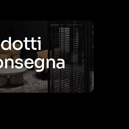
odotti
consegna