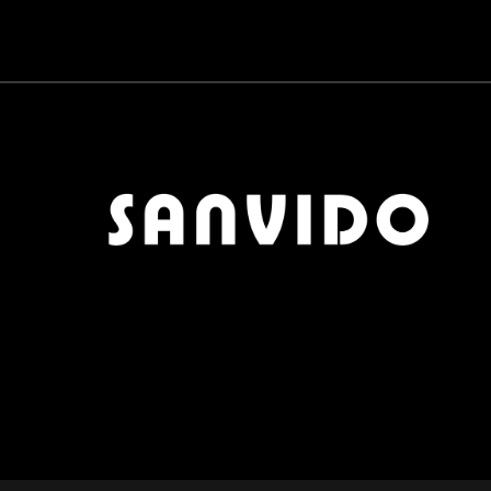
CARTA DA PARATI
0
QUICK DELIVERY
0
MOBILI BAGNO
0
CERAMICHE
0
PARQUET
0
ZONA PRANZO
0
OUTLET
0