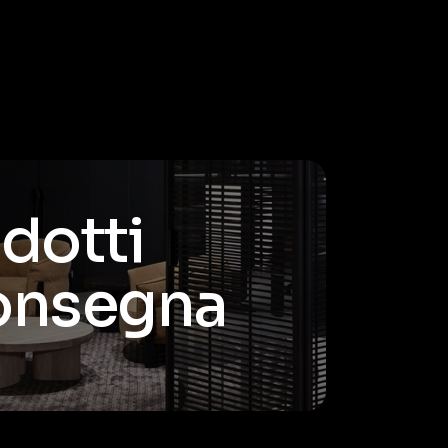
odotti
consegna