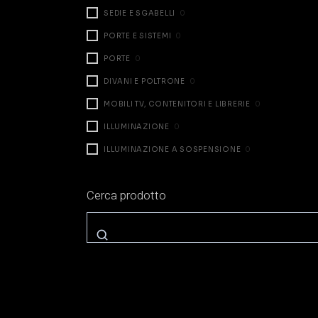
SEDIE E SGABELLI
0
PORTE E SISTEMI
0
PORTE
0
DIVANI E POLTRONE
0
MOBILI TV, CONTENITORI E LIBRERIE
0
ILLUMINAZIONE
0
ILLUMINAZIONE A SOSPENSIONE
0
ILLUMINAZIONE DA TAVOLO
0
Cerca prodotto
ILLUMINAZIONE A PARETE
0
ILLUMINAZIONE A TERRA
0
ZONA NOTTE
1
LETTI
0
COMODINI E CASSETTIERE
0
ARMADI E CABINE
0