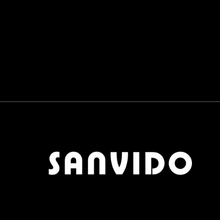
PANNELLI SCORREVOLI
0
BAGNO
0
RUBINETTERIE E SANITARI
0
LAVABI E VASCHE
0
COMPLEMENTI
9
TAVOLINI
0
TAPPETI
0
POUF
0
OGGETTISTICA
1
APPENDIABITI
9
SCARPIERE
1
SPECCHI
3
OUTDOOR
0
MATERIALI
0