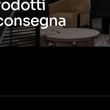
rodotti
 consegna