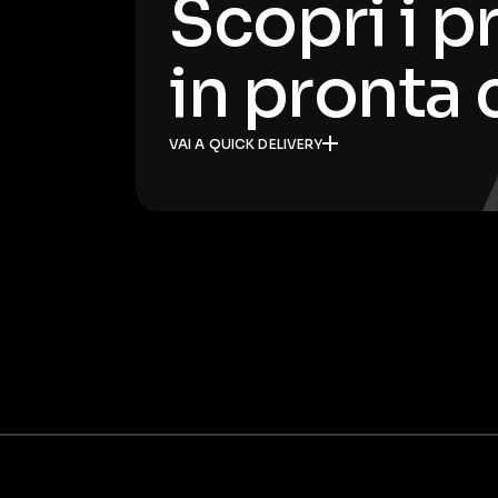
Scopri i p
in pronta
VAI A QUICK DELIVERY