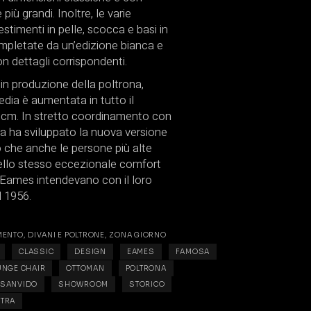
 più grandi.
Inoltre, le varie
estimenti in pelle, scocca e basi in
mpletate da un’edizione bianca e
n dettagli corrispondenti.
in produzione della poltrona,
dia è aumentata in tutto il
 cm.
In stretto coordinamento con
ra ha sviluppato la nuova versione
 che anche le persone più alte
llo stesso eccezionale comfort
Eames intendevano con il loro
l 1956.
MENTO
,
DIVANI E POLTRONE
,
ZONA GIORNO
CLASSIC
DESIGN
EAMES
FAMOSA
UNGE CHAIR
OTTOMAN
POLTRONA
SANVIDO
SHOWROOM
STORICO
ITRA