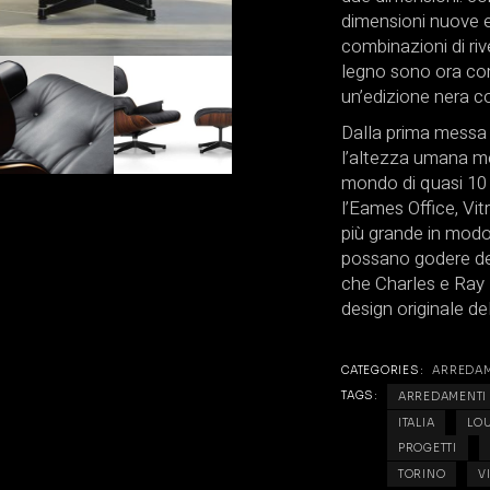
dimensioni nuove e
combinazioni di riv
legno sono ora co
un’edizione nera co
Dalla prima messa 
l’altezza umana me
mondo di quasi 10
l’Eames Office, Vit
più grande in modo
possano godere de
che Charles e Ray 
design originale de
CATEGORIES:
ARREDA
TAGS:
ARREDAMENTI
ITALIA
LO
PROGETTI
TORINO
V