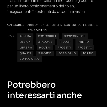
d’aria. I montanti metallici hanno tacche graduate
per un libero posizionamento dei ripiani,
“magicamente” sostenuti da attacchi invisibili.
CATEGORIES:
ARREDAMENTO
,
MOBILI TV, CONTENITORI E LIBRERIE
,
ZONA GIORNO
TAGS:
ARREDA
COMPONIBILE
COMPOSIZIONE
DESIGN
GRADUATE
INDOOR
INTERIOR
LIBRERIA
MOLTENI
PROGETTI
PROGETTO
QUALITÀ
SANVIDO
SOGGIORNO
TORINO
ZONA GIORNO
Potrebbero
interessarti anche