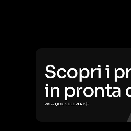
Scopri i p
in pronta
VAI A QUICK DELIVERY