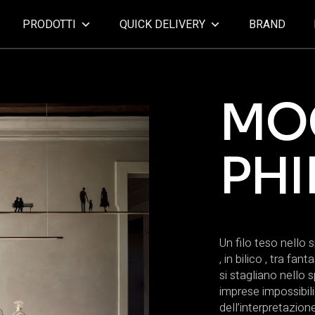
PRODOTTI
QUICK DELIVERY
BRAND
MO
PHI
Un filo teso nello 
, in bilico , tra fa
si stagliano nello 
imprese impossibil
dell’interpretazione