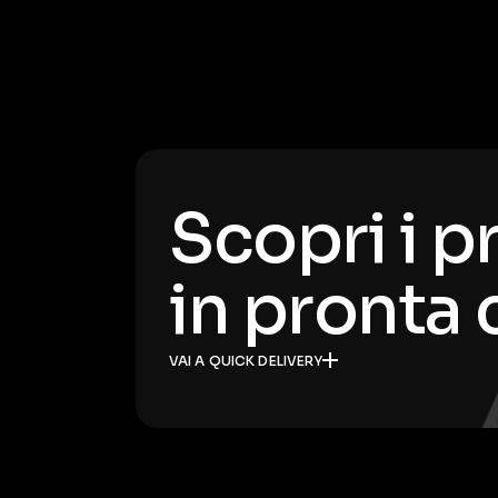
Scopri i p
in pronta
VAI A QUICK DELIVERY