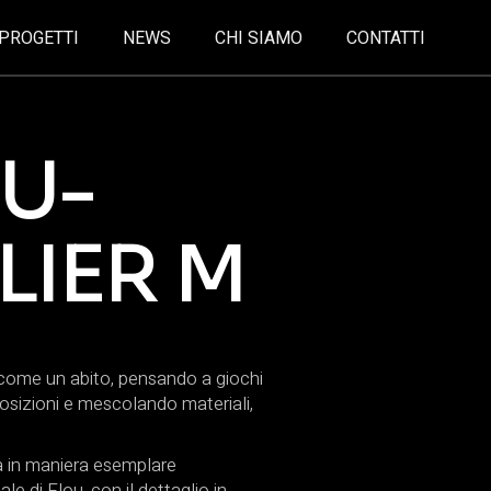
PROGETTI
NEWS
CHI SIAMO
CONTATTI
U-
LIER M
 come un abito, pensando a giochi
osizioni e mescolando materiali,
a in maniera esemplare
ale di Flou, con il dettaglio in