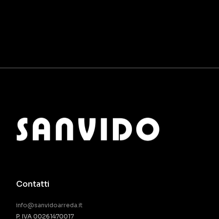
Contatti
info@sanvidoarreda.it
P. IVA 00261470017