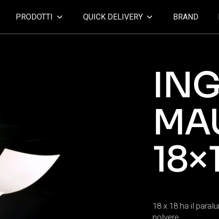
PRODOTTI
QUICK DELIVERY
BRAND
IN
MAU
18×
18 x 18 ha il paral
polvere